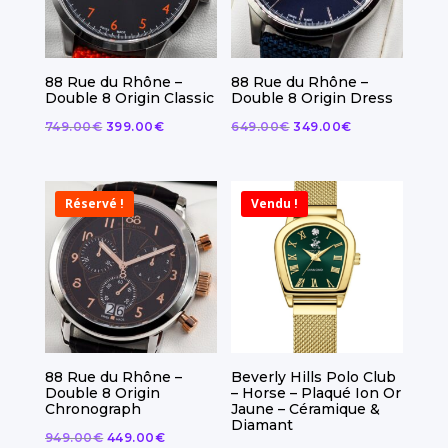
88 Rue du Rhône –
88 Rue du Rhône –
Double 8 Origin Classic
Double 8 Origin Dress
Le
Le
Le
Le
749.00
€
399.00
€
649.00
€
349.00
€
prix
prix
prix
prix
initial
actuel
initial
actuel
était :
est :
était :
est :
Réservé !
Vendu !
749.00€.
399.00€.
649.00€.
349.00€.
88 Rue du Rhône –
Beverly Hills Polo Club
Double 8 Origin
– Horse – Plaqué Ion Or
Chronograph
Jaune – Céramique &
Diamant
Le
Le
949.00
€
449.00
€