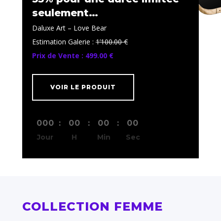
seulement…
Daluxe Art – Love Bear
Estimation Galerie :
1’100.00 €
Prix de Vente : 499.00 €
VOIR LE PRODUIT
000
:
00
:
00
:
00
Jour
H
Min
Sec
COLLECTION FEMME