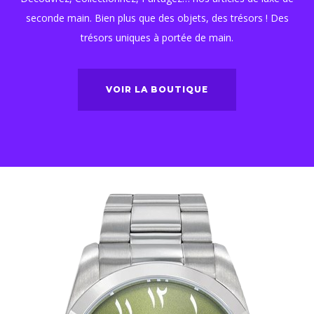
seconde main. Bien plus que des objets, des trésors ! Des
trésors uniques à portée de main.
VOIR LA BOUTIQUE