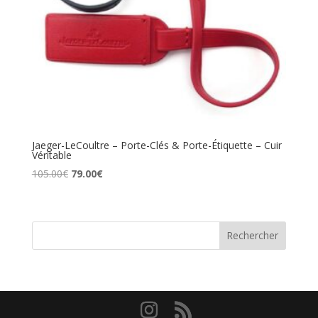
Jaeger-LeCoultre – Porte-Clés & Porte-Étiquette – Cuir
Véritable
Le
Le
105.00
€
79.00
€
prix
prix
initial
actuel
était :
est :
Rechercher
105.00€.
79.00€.