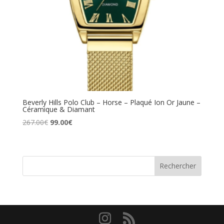
Beverly Hills Polo Club – Horse – Plaqué Ion Or Jaune –
Céramique & Diamant
Le
Le
267.00
€
99.00
€
prix
prix
initial
actuel
était :
est :
Rechercher
267.00€.
99.00€.