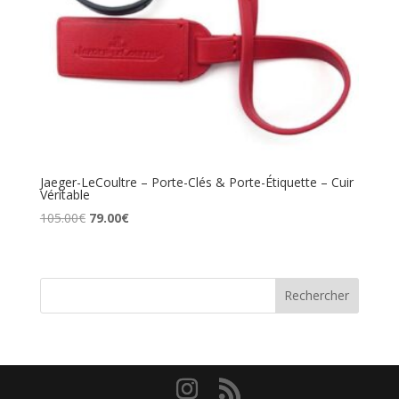
Jaeger-LeCoultre – Porte-Clés & Porte-Étiquette – Cuir
Véritable
Le
Le
105.00
€
79.00
€
prix
prix
initial
actuel
était :
est :
Rechercher
105.00€.
79.00€.