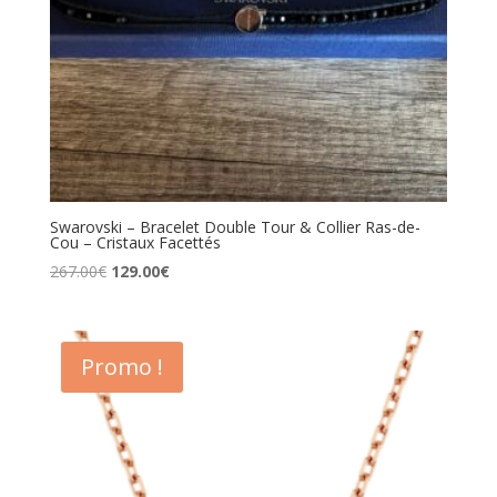
Swarovski – Bracelet Double Tour & Collier Ras-de-
Cou – Cristaux Facettés
Le
Le
267.00
€
129.00
€
prix
prix
initial
actuel
était :
est :
Promo !
267.00€.
129.00€.