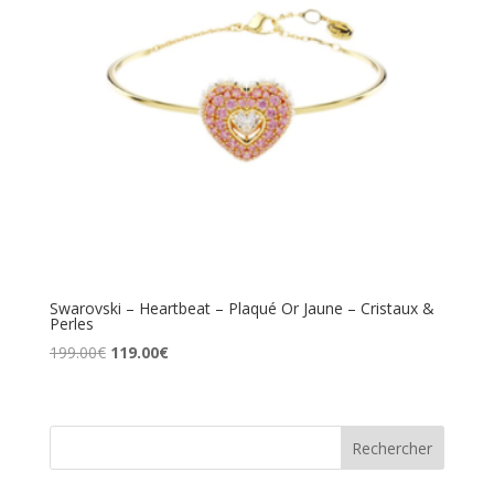
Swarovski – Heartbeat – Plaqué Or Jaune – Cristaux &
Perles
Le
Le
199.00
€
119.00
€
prix
prix
initial
actuel
était :
est :
Rechercher
199.00€.
119.00€.