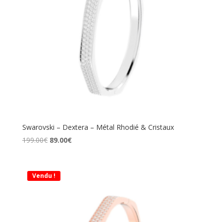
Swarovski – Dextera – Métal Rhodié & Cristaux
Le
Le
199.00
€
89.00
€
prix
prix
initial
actuel
était :
est :
Vendu !
199.00€.
89.00€.