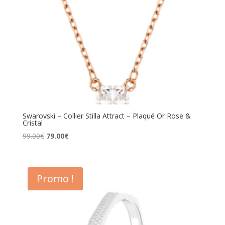
Swarovski – Collier Stilla Attract – Plaqué Or Rose &
Cristal
Le
Le
99.00
€
79.00
€
prix
prix
initial
actuel
était :
est :
Promo !
99.00€.
79.00€.