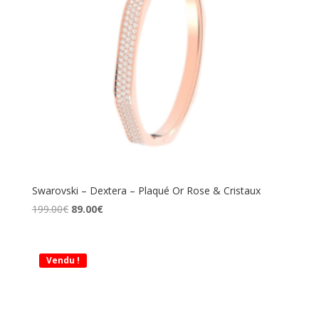
Swarovski – Dextera – Plaqué Or Rose & Cristaux
Le
Le
199.00
€
89.00
€
prix
prix
initial
actuel
était :
est :
Vendu !
199.00€.
89.00€.