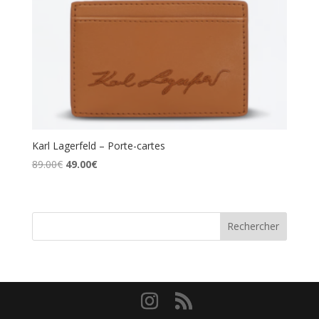
Karl Lagerfeld – Porte-cartes
Le
Le
89.00
€
49.00
€
prix
prix
initial
actuel
était :
est :
Rechercher
89.00€.
49.00€.