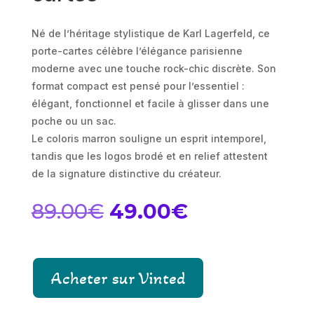
Né de l’héritage stylistique de Karl Lagerfeld, ce
porte-cartes célèbre l’élégance parisienne
moderne avec une touche rock-chic discrète. Son
format compact est pensé pour l’essentiel :
élégant, fonctionnel et facile à glisser dans une
poche ou un sac.
Le coloris marron souligne un esprit intemporel,
tandis que les logos brodé et en relief attestent
de la signature distinctive du créateur.
Le
Le
89.00
€
49.00
€
prix
prix
initial
actuel
était :
est :
89.00€.
49.00€.
Acheter sur Vinted